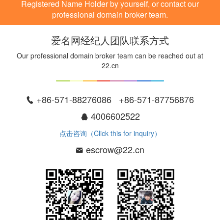
Registered Name Holder by yourself, or contact our
professional domain broker team.
爱名网经纪人团队联系方式
Our professional domain broker team can be reached out at
22.cn
+86-571-88276086 +86-571-87756876
4006602522
点击咨询（Click this for inquiry）
escrow@22.cn